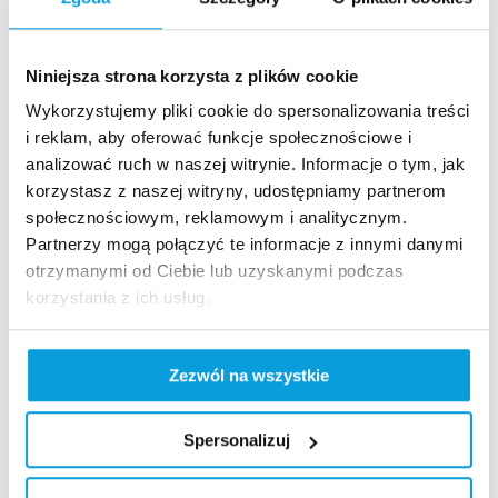
Niniejsza strona korzysta z plików cookie
Wykorzystujemy pliki cookie do spersonalizowania treści
i reklam, aby oferować funkcje społecznościowe i
Szybki dostęp​
analizować ruch w naszej witrynie. Informacje o tym, jak
Strona główna
korzystasz z naszej witryny, udostępniamy partnerom
społecznościowym, reklamowym i analitycznym.
Kamery live
Partnerzy mogą połączyć te informacje z innymi danymi
Aktualności
otrzymanymi od Ciebie lub uzyskanymi podczas
Szukaj na stronie
korzystania z ich usług.
Nasze standardy
Rodo
Zezwól na wszystkie
Polityka prywatności
Polityka jakości
Standardy Ochronny Małoletnich
Spersonalizuj
Sygnalista – Grupa PKL