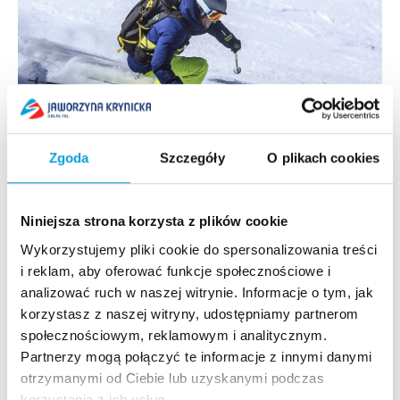
Zgoda
Szczegóły
O plikach cookies
30 stycznia, 2018
Trening narciarski z Mistrzem
Jeżeli chcesz doskonalić swoją technikę jazdy na nartach,
Niniejsza strona korzysta z plików cookie
możesz to zrobić na Jaworzynie Krynickiej w Szkole
Wykorzystujemy pliki cookie do spersonalizowania treści
Jaworzyna Ski&snowboard. Specjalnie dla Ciebie
i reklam, aby oferować funkcje społecznościowe i
stworzyliśmy...
analizować ruch w naszej witrynie. Informacje o tym, jak
Czytaj więcej
korzystasz z naszej witryny, udostępniamy partnerom
społecznościowym, reklamowym i analitycznym.
Partnerzy mogą połączyć te informacje z innymi danymi
otrzymanymi od Ciebie lub uzyskanymi podczas
korzystania z ich usług.