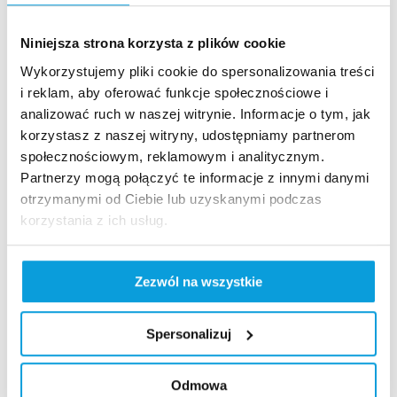
Niniejsza strona korzysta z plików cookie
Wykorzystujemy pliki cookie do spersonalizowania treści
Szybki dostęp​
i reklam, aby oferować funkcje społecznościowe i
analizować ruch w naszej witrynie. Informacje o tym, jak
Strona główna
korzystasz z naszej witryny, udostępniamy partnerom
Kamery live
społecznościowym, reklamowym i analitycznym.
Aktualności
Partnerzy mogą połączyć te informacje z innymi danymi
Szukaj na stronie
otrzymanymi od Ciebie lub uzyskanymi podczas
Nasze standardy
korzystania z ich usług.
Rodo
Polityka prywatności
Zezwól na wszystkie
Polityka jakości
Standardy Ochronny Małoletnich
Spersonalizuj
Sygnalista – Grupa PKL
Regulaminy
Masz pytanie?
Odmowa