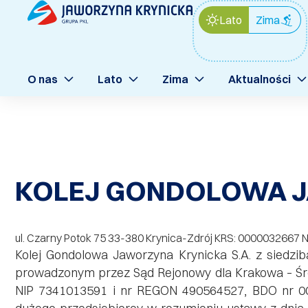
Lato
Zima
O nas
Lato
Zima
Aktualności
KOLEJ GONDOLOWA J
ul. Czarny Potok 75 33-380 Krynica-Zdrój KRS: 0000032667
Kolej Gondolowa Jaworzyna Krynicka S.A. z siedzib
prowadzonym przez Sąd Rejonowy dla Krakowa – Śró
NIP 7341013591 i nr REGON 490564527, BDO nr 000