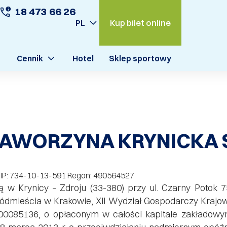
18 473 66 26
Kup bilet online
PL
Cennik
Hotel
Sklep sportowy
AWORZYNA KRYNICKA S
 NIP: 734-10-13-591 Regon: 490564527
ą w Krynicy – Zdroju (33-380) przy ul. Czarny Potok 
dmieścia w Krakowie, XII Wydział Gospodarczy Krajo
085136, o opłaconym w całości kapitale zakładowym