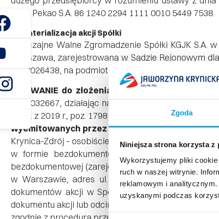
dużego przedsiębiorcy w rozumieniu ustawy z dnia
Bank Pekao S.A. 86 1240 2294 1111 0010 5449 7538.
Dematerializacja akcji Spółki
Zwyczajne Walne Zgromadzenie Spółki KGJK S.A. w d
Warszawa, zarejestrowaną w Sądzie Rejonowym dla
0000026438, na podmiot prowadzący rejestr akcjonar
WEZWANIE do złożenia dokumentów akcji w Sp
0000032667, działając na podstawie art. 16 ust. 1 u
Zgoda
(Dz.U. z 2019 r., poz. 1798 z późn. zm.) w zw. z art.
wyemitowanych przez Spółkę posiadanych przez
Krynica-Zdrój – osobiście lub za pośrednictwem pocz
Niniejsza strona korzysta z
w formie bezdokumentowej (zdematerializowani
Wykorzystujemy pliki cookie 
bezdokumentowej (zarejestrowane w rejestrze akcjo
ruch w naszej witrynie. Inf
w Warszawie, adres ul. Puławska 15, 02 – 515 Wa
reklamowym i analitycznym. 
dokumentów akcji w Spółce odbywa się wyłączni
uzyskanymi podczas korzysta
dokumentu akcji lub odcinka zbiorowego wzywa się Ak
zgodnie z procedurą przewidzianą w § 8a Statutu Spół