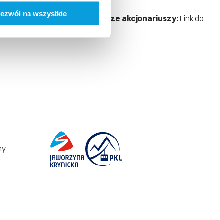
ezwól na wszystkie
riuszy ujawnionych w rejestrze akcjonariuszy:
Link do
ny