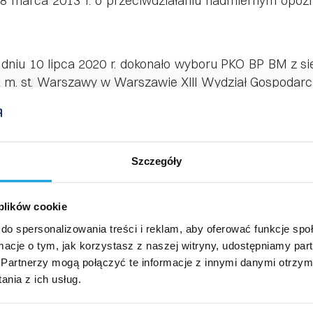
 8 marca 2013 r. o przeciwdziałaniu nadmiernym opóź
niu 10 lipca 2020 r. dokonało wyboru PKO BP BM z sie
 m. st. Warszawy w Warszawie XIII Wydział Gospoda
iuszy Spółki.
ółce.
Zarząd spółki Kolej Gondolowa Jaworzyna Krynic
stawy z dnia 30 sierpnia 2019 r. o zmianie ustawy – K
Szczegóły
 402 § 1 Kodeksu spółek handlowych, wzywa Akcjonariuszy 
 Akcjonariuszy
. Dokumenty akcji można składać w biu
ty / firmy kurierskiej. Celem złożenia dokumentów akcji
 plików cookie
e). Po złożeniu dokumentów akcji w Spółce zostan
do spersonalizowania treści i reklam, aby oferować funkcje sp
nariuszy prowadzonym przez Powszechną Kasę Oszczędno
ormacje o tym, jak korzystasz z naszej witryny, udostępniamy p
rszawa), z zachowaniem ciągłości praw (uprawnień) 
Partnerzy mogą połączyć te informacje z innymi danymi otrzym
e za pisemnym pokwitowaniem wydanym każdemu Akcjo
nia z ich usług.
cjonariusza do zgłoszenia tego faktu Spółce oraz złoż
ki.