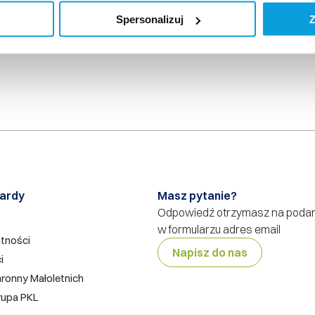
Spersonalizuj
Z
ch osobowych
>pobierz<
Informacje PKO BP BM dla Akcjona
 BM (link
https://www.bm.pkobp.pl/
) – „Rejestr Akcjonariuszy”.
ardy
Masz pytanie?
Odpowiedź otrzymasz na poda
w formularzu adres email
atności
Napisz do nas
i
ronny Małoletnich
rupa PKL