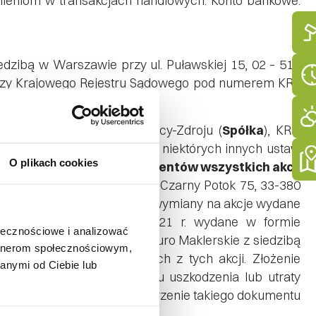
nieniom w transakcjach handlowych. Konto bankowe:
dzibą w Warszawie przy ul. Puławskiej 15, 02 – 515
rczy Krajowego Rejestru Sądowego pod numerem KRS
ka S.A. z siedzibą w Krynicy-Zdroju (
Spółka
), KRS:
odeks spółek handlowych oraz niektórych innych ustaw
O plikach cookies
do
złożenia w Spółce dokumentów wszystkich akcji
rze Zarządu Spółki, przy ul. Czarny Potok 75, 33-380
 w Spółce jest dokonanie ich wymiany na akcje wydane
ą one z dniem 1 marca 2021 r. wydane w formie
ołecznościowe i analizować
ści Bank Polski S.A. – Biuro Maklerskie z siedzibą
artnerom społecznościowym,
i obowiązków wynikających z tych akcji. Złożenie
anymi od Ciebie lub
nariuszowi. W przypadku uszkodzenia lub utraty
enia do Spółki wniosku o umorzenie takiego dokumentu