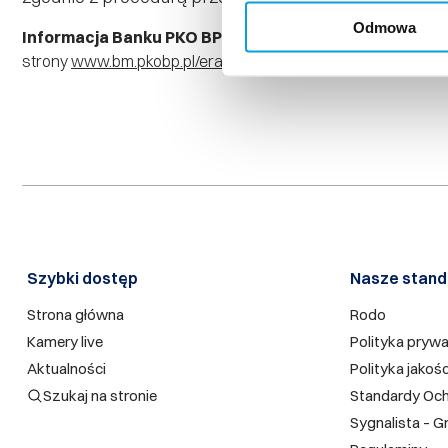
Odmowa
Informacja Banku PKO BP S.A. o przetwarzaniu dany
strony
www.bm.pkobp.pl/era/
. Link do strony głównej PKO BP
Szybki dostęp​
Nasze stand
Strona główna
Rodo
Kamery live
Polityka pryw
Aktualności
Polityka jakośc
Szukaj na stronie
Standardy Och
Sygnalista – G