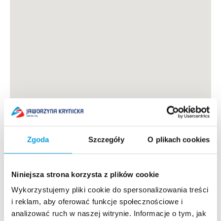
Wypożyczalnia Jaworzyna
Zgoda
Szczegóły
O plikach cookies
CENTRA TESTOWE HEAD / ROSSIGNOL / SKLEP
JAWORZYNA / SERWIS WINTERSTEIGER /
Niniejsza strona korzysta z plików cookie
PRZECHOWALNIA SPRZĘTU
tel.: 451-052-396 (czynny zimą)
Wykorzystujemy pliki cookie do spersonalizowania treści
i reklam, aby oferować funkcje społecznościowe i
e-mail:
narty@jaworzynakrynicka.pl
analizować ruch w naszej witrynie. Informacje o tym, jak
Szkoła Jaworzyna Ski&Snowboard