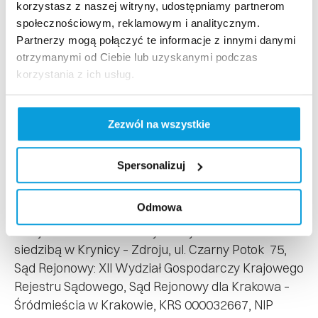
korzystasz z naszej witryny, udostępniamy partnerom
AKADEMIA MISIA POLARNEGO
społecznościowym, reklamowym i analitycznym.
tel.: +48 512 203 000
Partnerzy mogą połączyć te informacje z innymi danymi
tel.: +48 512 204 000
otrzymanymi od Ciebie lub uzyskanymi podczas
e-mail:
info@szkolajaworzyna.pl
korzystania z ich usług.
Hotel Jaworzyna Krynicka
tel.: +48 18 20 23 770
Zezwól na wszystkie
e-mail:
recepcja@hotelepkl.pl
Kolej Gondolowa Jaworzyna Krynicka S.A.
KRS: 0000032667
Spersonalizuj
NIP: 734-10-13-591
Regon: 490564527
Odmowa
Kolej Gondolowa Jaworzyna Krynicka S.A. z
siedzibą w Krynicy – Zdroju, ul. Czarny Potok 75,
Sąd Rejonowy: XII Wydział Gospodarczy Krajowego
Rejestru Sądowego, Sąd Rejonowy dla Krakowa –
Śródmieścia w Krakowie, KRS 000032667, NIP