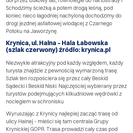
dół przez bukowy las, równolegle do nartostrady I.
Schodzimy ścieżką a potem drogą leśną, pod
koniec nieco łagodniej nachyloną dochodzimy do
drogi jezdnej asfaltowej wiodącej z Czarnego
Potoku na Jaworzynę.
Krynica, ul. Halna – Hala Łabowska
(szlak czerwony) źródło: krynica.pl
Niezwykle atrakcyjny pod każdy względem, każdy
turysta znajdzie z pewnością wymarzoną trasę.
Szlak ten rozpościera się przez cały Beskid
Sądecki i Beskid Niski. Najczęściej wybierany przez
turystów podejmujących kilkudniowe wędrówki z
noclegiem w schronisku.
Wyruszając z Krynicy najlepiej zacząć trasę od
ulicy Halnej – mieści się tam centrala Grupy
Krynickiej GOPR. Trasa prowadzi cały czas pod