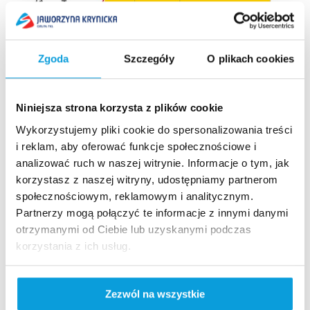
Zgoda
Szczegóły
O plikach cookies
Niniejsza strona korzysta z plików cookie
Trasa 2 (szlak zielony) – Jaworzyna
Wykorzystujemy pliki cookie do spersonalizowania treści
Krynicka
i reklam, aby oferować funkcje społecznościowe i
analizować ruch w naszej witrynie. Informacje o tym, jak
Z Jaworzyny Krynickiej do Czarnego Potoku
korzystasz z naszej witryny, udostępniamy partnerom
społecznościowym, reklamowym i analitycznym.
Znaki zielone.
Partnerzy mogą połączyć te informacje z innymi danymi
466 m różnicy wzniesień
otrzymanymi od Ciebie lub uzyskanymi podczas
Czas zejścia 2 ½ godz., podejścia 3 godz.
korzystania z ich usług.
Wychodzimy ze stacji górnej Kolejki Gondolowej.
Kierujemy się w stronę schroniska PTTK. Od
Zezwól na wszystkie
Schroniska wyruszamy drogą jezdną, którą