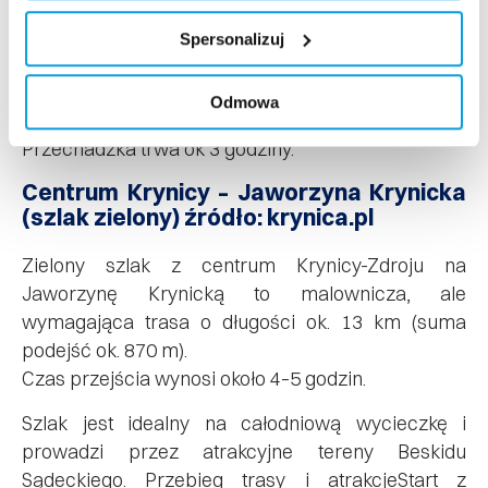
jedziemy ok. 10 min., do rozgałęzienia dróg na
zakręcie. Schodzimy nadal w dół , drogą
Spersonalizuj
gospodarczą. Przechodzimy obok dolnej stacji
trasy nr 5 i dochodzimy do dolnej stacji kolejki
Odmowa
gondolowej tak jak pokazują drogowskazy.
Przechadzka trwa ok 3 godziny.
Centrum Krynicy – Jaworzyna Krynicka
(szlak zielony) źródło: krynica.pl
Zielony szlak z centrum Krynicy-Zdroju na
Jaworzynę Krynicką to malownicza, ale
wymagająca trasa o długości ok. 13 km (suma
podejść ok. 870 m).
Czas przejścia wynosi około 4–5 godzin.
Szlak jest idealny na całodniową wycieczkę i
prowadzi przez atrakcyjne tereny Beskidu
Sądeckiego. Przebieg trasy i atrakcjeStart z