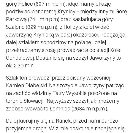
górę Holice (697 m.n.p.m), idąc mamy okazję
podziwiać panoramę Krynicy – między innymi Górę
Parkową (741 m.n.p.m) oraz sąsiadującą góry:
Szalone (829 m.n.p.m), z Holicy z kolei widać
Jaworzynę Krynicką w całej okazałości. Podążając
dalej szlakiem schodzimy na polanę i dalej
przekraczamy szosę prowadząc ą do stacji Kolei
Gondolowej. Dostanie się na szczyt Jaworzyny to
ok. 2:30 min.
Szlak ten prowadzi przez opisany wcześniej
Kamień Diabelski. Na szczycie Jaworzyny patrząc
na zachód widzimy Tatry Wysokie położone na
terenie Słowacji . Najwyższy szczyt jaki możemy
zaobserwować to Łomnica (2634 m n.p.m.).
Dalej kierujmy się na Runek, przed nami bardzo
przyjemna droga. W zimie doskonale nadająca się