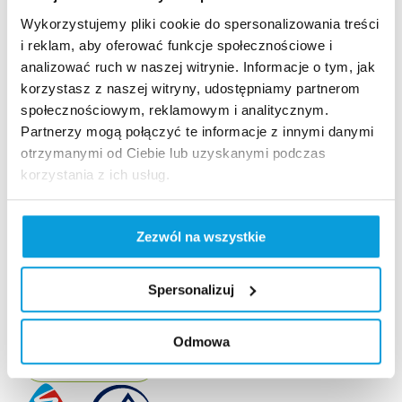
Strona główna
Wykorzystujemy pliki cookie do spersonalizowania treści
Kamery live
i reklam, aby oferować funkcje społecznościowe i
analizować ruch w naszej witrynie. Informacje o tym, jak
Aktualności
korzystasz z naszej witryny, udostępniamy partnerom
Szukaj na stronie
społecznościowym, reklamowym i analitycznym.
Nasze standardy
Partnerzy mogą połączyć te informacje z innymi danymi
Rodo
otrzymanymi od Ciebie lub uzyskanymi podczas
Polityka prywatności
korzystania z ich usług.
Polityka jakości
Standardy Ochronny Małoletnich
Zezwól na wszystkie
Sygnalista – Grupa PKL
Regulaminy
Spersonalizuj
Masz pytanie?
Odpowiedź otrzymasz na podany w formularzu adres
email
Odmowa
Napisz do nas