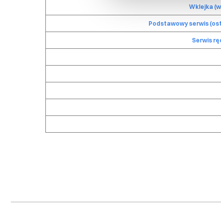
Wklejka (w
Podstawowy serwis (ost
Serwis rę