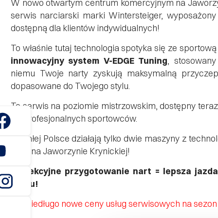
W nowo otwartym centrum komercyjnym na Jaworzyni
serwis narciarski marki Wintersteiger, wyposażon
dostępną dla klientów indywidualnych!
To właśnie tutaj technologia spotyka się ze sportową
innowacyjny system V-EDGE Tuning
, stosowany
niemu Twoje narty zyskują maksymalną przyczepn
dopasowane do Twojego stylu.
To serwis na poziomie mistrzowskim, dostępny teraz
po profesjonalnych sportowców.
W całej Polsce działają tylko dwie maszyny z technol
tutaj, na Jaworzynie Krynickiej!
Perfekcyjne przygotowanie nart = lepsza jazda
stoku!
Już niedługo nowe ceny usług serwisowych na sezo