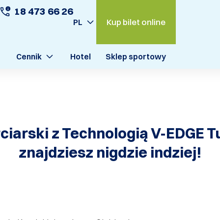
18 473 66 26
Kup bilet online
PL
Cennik
Hotel
Sklep sportowy
iarski z Technologią V-EDGE Tun
znajdziesz nigdzie indziej!