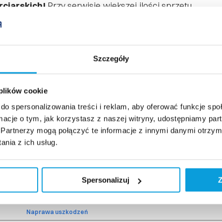
rciarskich!
Przy serwisie większej ilości sprzętu
to, dla klubów narciarskich i sportowców
 współpracy.
Szczegóły
(czynny w godzinach otwarcia)
 plików cookie
do spersonalizowania treści i reklam, aby oferować funkcje sp
ormacje o tym, jak korzystasz z naszej witryny, udostępniamy p
Partnerzy mogą połączyć te informacje z innymi danymi otrzym
CENNIK SERWIS sezon zimowy 2025/2026
nia z ich usług.
Usługa
strzenie dyskami ceramicznymi + struktura + smarowanie gorącym wałkiem)
Spersonalizuj
Z
lanowanie narty + ostrzenie dyskami ceramicznymi + struktura + smarowani
Naprawa uszkodzeń