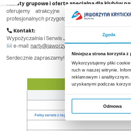
Rabaty grupowe i oferta specjalna dla klubów na
oferujemy atrakcyjne rabaty grupowe. Ponad
profesjonalnych przygotowaliśmy specjalne warunki
Kontakt:
Zgoda
Wypożyczalnia i Serwis Jaworzyna –
tel. 451 052 396
e-mail:
narty@jaworzynakrynicka.pl
Niniejsza strona korzysta z
Serdecznie zapraszamy!
Wykorzystujemy pliki cookie 
ruch w naszej witrynie. Inf
reklamowym i analitycznym. 
uzyskanymi podczas korzysta
Pełny serwis (planowanie narty + o
Odmowa
Pełny serwis z regeneracją (uzupełnianie ubytków + p