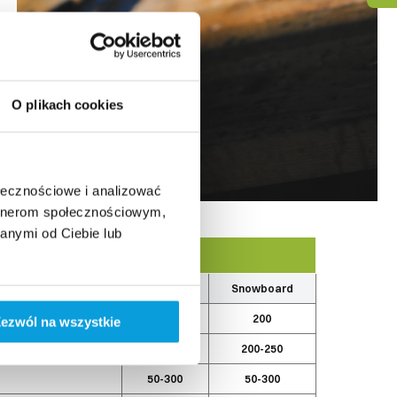
O plikach cookies
ołecznościowe i analizować
artnerom społecznościowym,
anymi od Ciebie lub
Narty
Snowboard
180
200
ezwól na wszystkie
e gorącym wałkiem)
180-220
200-250
50-300
50-300