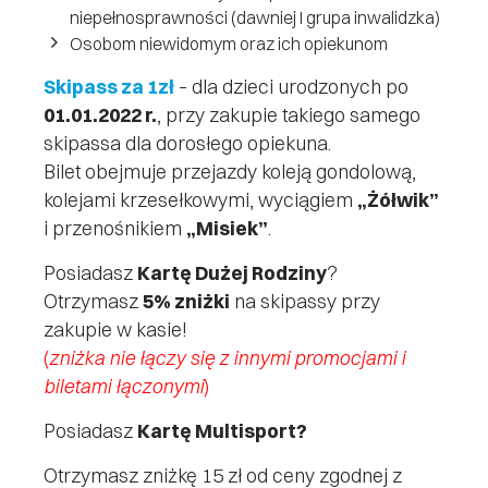
niepełnosprawności (dawniej I grupa inwalidzka)
Osobom niewidomym oraz ich opiekunom
Skipass za 1zł
– dla dzieci urodzonych po
01.01.2022 r.
, przy zakupie takiego samego
skipassa dla dorosłego opiekuna.
Bilet obejmuje przejazdy koleją gondolową,
kolejami krzesełkowymi, wyciągiem
„Żółwik”
i przenośnikiem
„Misiek”
.
Posiadasz
Kartę Dużej Rodziny
?
Otrzymasz
5% zniżki
na skipassy przy
zakupie w kasie!
(
zniżka nie łączy się z innymi promocjami i
biletami łączonymi
)
Posiadasz
Kartę Multisport?
Otrzymasz zniżkę 15 zł od ceny zgodnej z