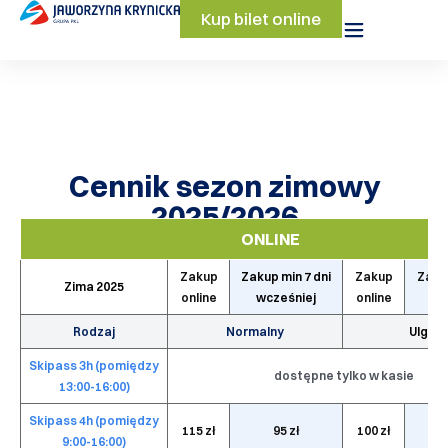
Kup bilet online
Cennik sezon zimowy
2025/2026
SEZON NISKI
ONLINE
od 9.03.2026 r.
Zakup
Zakup min 7 dni
Zakup
Zakup
Zima 2025
online
wcześniej
online
wc
Rodzaj
Normalny
Ulgow
Skipass 3h (pomiędzy
dostępne tylko w kasie
13:00-16:00)
Skipass 4h (pomiędzy
115 zł
95 zł
100 zł
9:00-16:00)