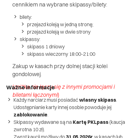
cennikiem na wybrane skipassy/bilety:
bilety:
przejazd koleją w jedną stronę;
przejazd koleją w dwie strony
skipassy:
skipass 1 dniowy
skipass wieczorny 18:00-21:00
Zakup w kasach przy dolnej stacji kolei
gondolowej.
(
zniżka nie łączy się z innymi promocjami i
Ważne informacje
biletami łączonymi
)
Każdy narciarz musi posiadać
własny skipass
.
Udostępnianie karty innej osobie powoduje jej
zablokowanie
.
Skipassy wydawane są na
Kartę PKLpass
(kaucja
zwrotna 10 zł).
Zwrot kaucji możliwy do
31.05.2026r.
w kasach lub