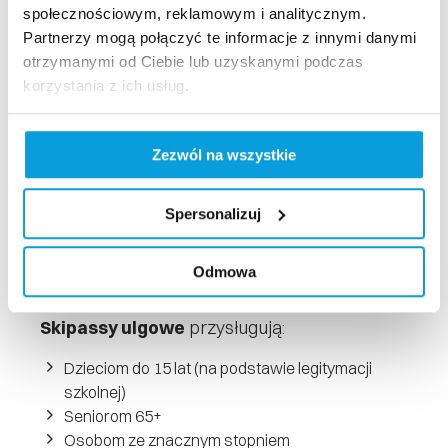
społecznościowym, reklamowym i analitycznym.
Grupy zorganizowane, które jednorazowo
Partnerzy mogą połączyć te informacje z innymi danymi
kupią
powyżej 20 skipassów
, otrzymują
5%
otrzymanymi od Ciebie lub uzyskanymi podczas
rabatu
od cen obowiązujących w cenniku! Im
korzystania z ich usług.
większa grupa – tym większy rabat.
Dla dużych grup przygotowujemy
indywidualne wyceny.
Zezwól na wszystkie
Dodatkowe korzyści dla grup
Spersonalizuj
Na każde 20 osób w grupie przysługuje 1-dniowy
skipass dla opiekuna w specjalnej cenie!
Odmowa
Skipassy grupowe dostępne są wyłącznie w
Biurze Obsługi Klienta.
Skipassy ulgowe
przysługują:
Dzieciom do 15 lat (na podstawie legitymacji
szkolnej)
Seniorom 65+
Osobom ze znacznym stopniem