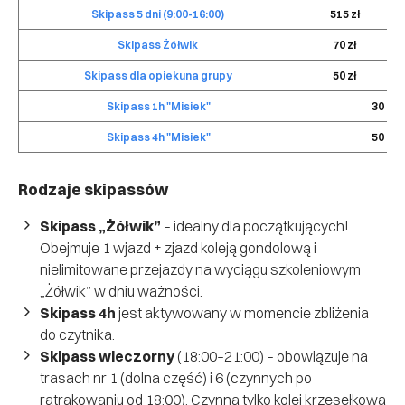
Skipass 5 dni (9:00-16:00)
515 zł
Skipass Żółwik
70 zł
Skipass dla opiekuna grupy
50 zł
Skipass 1h "Misiek"
30 zł
Skipass 4h "Misiek"
50 zł
Rodzaje skipassów
Skipass „Żółwik”
– idealny dla początkujących!
Obejmuje 1 wjazd + zjazd koleją gondolową i
nielimitowane przejazdy na wyciągu szkoleniowym
„Żółwik” w dniu ważności.
Skipass 4h
jest aktywowany w momencie zbliżenia
do czytnika.
Skipass wieczorny
(18:00–21:00) – obowiązuje na
trasach nr 1 (dolna część) i 6 (czynnych po
ratrakowaniu od 18:00). Czynna tylko kolej krzesełkowa