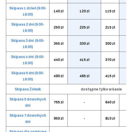
Skipass 1 dzień (9:00-
140 zł
120 zł
115 zł
16:00)
Skipass 2 dni (9:00-
250 zł
225 zł
215 zł
16:00)
Skipass 3 dni (9:00-
355 zł
330 zł
300 zł
16:00)
Skipass 4 dni (9:00-
440 zł
415 zł
370 zł
16:00)
Skipass 5 dni (9:00-
490 zł
465 zł
415 zł
16:00)
Skipass Żółwik
dostępne tylko w kasie
Skipass 5 dowolnych
755 zł
-
640 zł
dni
Skipass 7 dowolnych
950 zł
-
810 zł
dni
Skipass dla opiekuna