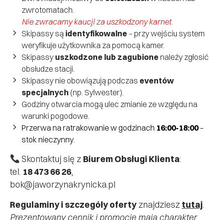
zwrotomatach.
Nie zwracamy kaucji za uszkodzony karnet.
Skipassy są
identyfikowalne
– przy wejściu system
weryfikuje użytkownika za pomocą kamer.
Skipassy
uszkodzone lub zagubione
należy zgłosić
obsłudze stacji.
Skipassy nie obowiązują podczas
eventów
specjalnych
(np. Sylwester).
Godziny otwarcia mogą ulec zmianie ze względu na
warunki pogodowe.
Przerwa na ratrakowanie w godzinach
16:00-18:00
–
stok nieczynny.
Skontaktuj się z
Biurem Obsługi Klienta
:
tel.
18 473 66 26
,
bok@jaworzynakrynicka.pl
Regulaminy i szczegóły oferty
znajdziesz
tutaj
.
Prezentowany cennik i promocje mają charakter