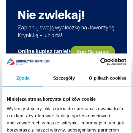
Nie zwlekaj!
Zaplanuj swoją wycieczkę na Jaworzynę
Krynicką – już dziś!
Online kupisz taniej!
Kup Skipass
Zgoda
Szczegóły
O plikach cookies
Niniejsza strona korzysta z plików cookie
Skipassy i Zniżki Grupowe na Jaworzynie
Wykorzystujemy pliki cookie do spersonalizowania treści
Krynickiej
i reklam, aby oferować funkcje społecznościowe i
analizować ruch w naszej witrynie. Informacje o tym, jak
Planujesz wyjazd grupowy? Mamy dla Ciebie
korzystasz z naszej witryny, udostępniamy partnerom
specjalną ofertę!