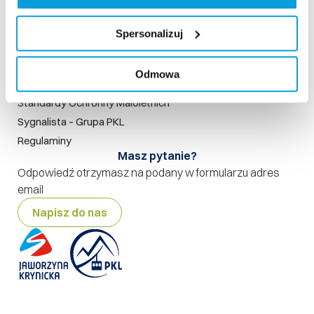
Szukaj na stronie
Nasze standardy
Spersonalizuj
Rodo
Polityka prywatności
Odmowa
Polityka jakości
Standardy Ochronny Małoletnich
Sygnalista – Grupa PKL
Regulaminy
Masz pytanie?
Odpowiedź otrzymasz na podany w formularzu adres
email
Napisz do nas