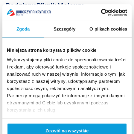
Rodzinny Piknik Majowy –
zapraszamy
W dniach od 1 do 5 maja 2018 r. zapraszamy na
Zgoda
Szczegóły
O plikach cookies
Jaworzynę Krynicką. Na wszystkich odwiedzających
czekać będzie doskonała rozrywka. Na szczycie
Jaworzyny zaplanowano...
Niniejsza strona korzysta z plików cookie
Czytaj więcej
Wykorzystujemy pliki cookie do spersonalizowania treści
i reklam, aby oferować funkcje społecznościowe i
analizować ruch w naszej witrynie. Informacje o tym, jak
korzystasz z naszej witryny, udostępniamy partnerom
społecznościowym, reklamowym i analitycznym.
Partnerzy mogą połączyć te informacje z innymi danymi
Szybki dostęp​
otrzymanymi od Ciebie lub uzyskanymi podczas
korzystania z ich usług.
Strona główna
Kamery live
Aktualności
Zezwól na wszystkie