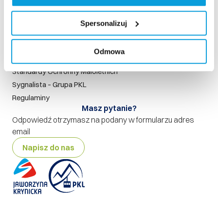
Szukaj na stronie
Nasze standardy
Spersonalizuj
Rodo
Polityka prywatności
Odmowa
Polityka jakości
Standardy Ochronny Małoletnich
Sygnalista – Grupa PKL
Regulaminy
Masz pytanie?
Odpowiedź otrzymasz na podany w formularzu adres
email
Napisz do nas