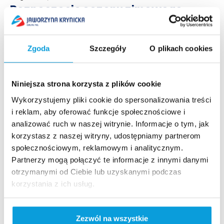
Rozpoczęcie sezonu zimowego –
14.12. (piątek)
Otwarcie sezonu 14 grudnia rozpocznie się sezon
Zgoda
Szczegóły
O plikach cookies
narciarski na Jaworzynie Krynickiej. Czynna będzie
główna trasa nr 1 o długości 2600m , trasa nr 3 o długości
700 m oraz...
Niniejsza strona korzysta z plików cookie
Czytaj więcej
Wykorzystujemy pliki cookie do spersonalizowania treści
i reklam, aby oferować funkcje społecznościowe i
analizować ruch w naszej witrynie. Informacje o tym, jak
korzystasz z naszej witryny, udostępniamy partnerom
społecznościowym, reklamowym i analitycznym.
Partnerzy mogą połączyć te informacje z innymi danymi
Szybki dostęp​
otrzymanymi od Ciebie lub uzyskanymi podczas
korzystania z ich usług.
Strona główna
Kamery live
Aktualności
Zezwól na wszystkie