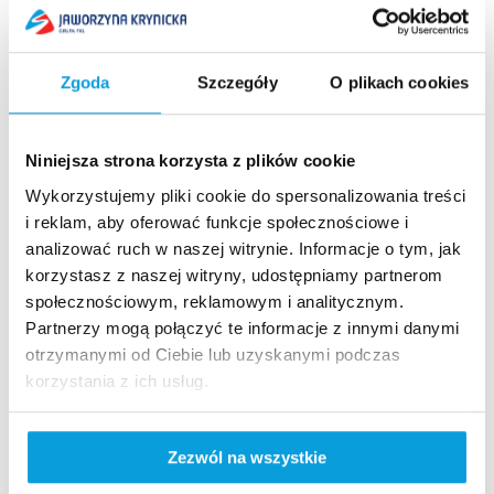
Mustang Race 2019 pod Jaworzyną
Każdy kto kocha Forda Mustanga musi się tu pojawić. W
dniu 29 czerwca w godzinach od 11:00 do 14:00 na
Zgoda
Szczegóły
O plikach cookies
parkingu obok stacji dolnej kolejki gondolowej na
Jaworzynę pojawi się ponad...
Czytaj więcej
Niniejsza strona korzysta z plików cookie
Wykorzystujemy pliki cookie do spersonalizowania treści
i reklam, aby oferować funkcje społecznościowe i
analizować ruch w naszej witrynie. Informacje o tym, jak
korzystasz z naszej witryny, udostępniamy partnerom
społecznościowym, reklamowym i analitycznym.
Szybki dostęp​
Partnerzy mogą połączyć te informacje z innymi danymi
otrzymanymi od Ciebie lub uzyskanymi podczas
Strona główna
korzystania z ich usług.
Kamery live
Aktualności
Szukaj na stronie
Zezwól na wszystkie
Nasze standardy