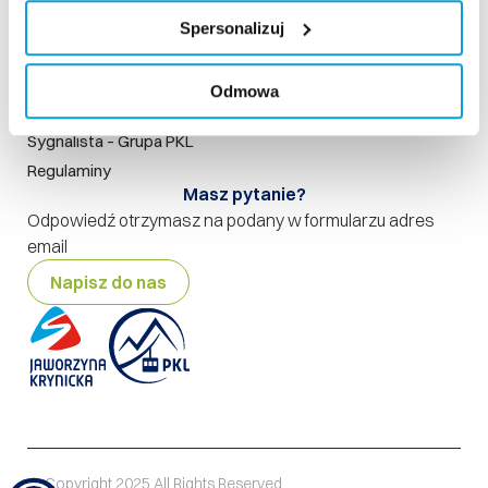
Rodo
Spersonalizuj
Polityka prywatności
Polityka jakości
Odmowa
Standardy Ochronny Małoletnich
Sygnalista – Grupa PKL
Regulaminy
Masz pytanie?
Odpowiedź otrzymasz na podany w formularzu adres
email
Napisz do nas
© Copyright 2025 All Rights Reserved