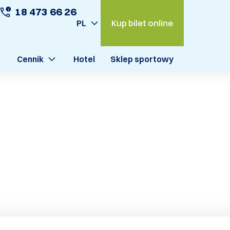
18 473 66 26
Kup bilet online
PL
Cennik
Hotel
Sklep sportowy