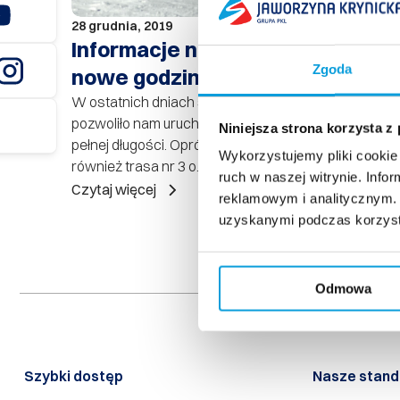
28 grudnia, 2019
Informacje narciarskie –
Zgoda
nowe godziny otwarcia
W ostatnich dniach spadło trochę śniegu. To
pozwoliło nam uruchomić trasę nr 1 (2600 m ) w
Niniejsza strona korzysta z
pełnej długości. Oprócz trasy nr 1 czynna jest
Wykorzystujemy pliki cookie 
również trasa nr 3 o...
ruch w naszej witrynie. Inf
Czytaj więcej
reklamowym i analitycznym. 
uzyskanymi podczas korzysta
Odmowa
Szybki dostęp​
Nasze stand