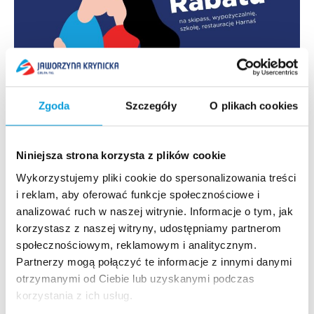
7 lutego, 2023
Walentynki – Całujemy z Jaworzyny
Zgoda
Szczegóły
O plikach cookies
Walentynki już jutro. Wszyscy, którzy w tym dniu pojawią
się na Jaworzynie Krynickiej, spotkają naszego
Niniejsza strona korzysta z plików cookie
przystojngo Misia Polarnego z wielkim czerwonym
serduchem, dadzą...
Wykorzystujemy pliki cookie do spersonalizowania treści
i reklam, aby oferować funkcje społecznościowe i
Czytaj więcej
analizować ruch w naszej witrynie. Informacje o tym, jak
korzystasz z naszej witryny, udostępniamy partnerom
społecznościowym, reklamowym i analitycznym.
Partnerzy mogą połączyć te informacje z innymi danymi
otrzymanymi od Ciebie lub uzyskanymi podczas
korzystania z ich usług.
Szybki dostęp​