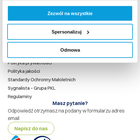
Strona główna
Zezwól na wszystkie
Kamery live
Aktualności
Spersonalizuj
Szukaj na stronie
Nasze standardy
Odmowa
Rodo
Polityka prywatności
Polityka jakości
Standardy Ochronny Małoletnich
Sygnalista – Grupa PKL
Regulaminy
Masz pytanie?
Odpowiedź otrzymasz na podany w formularzu adres
email
Napisz do nas