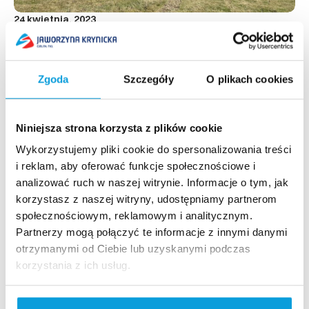
24 kwietnia, 2023
Wycieczka krajoznawcza z
Przewodnikiem PTTK
Zapraszamy na wycieczkę krajoznawczą z
Zgoda
Szczegóły
O plikach cookies
Przewodnikiem PTTK - Panem Wiesławem Nowakiem.
Wycieczka odbędzie się 01/05/2023 w ramach dnia
Aktywnie na Jaworzynie. ...
Niniejsza strona korzysta z plików cookie
Czytaj więcej
Wykorzystujemy pliki cookie do spersonalizowania treści
i reklam, aby oferować funkcje społecznościowe i
analizować ruch w naszej witrynie. Informacje o tym, jak
korzystasz z naszej witryny, udostępniamy partnerom
społecznościowym, reklamowym i analitycznym.
Partnerzy mogą połączyć te informacje z innymi danymi
otrzymanymi od Ciebie lub uzyskanymi podczas
Szybki dostęp​
korzystania z ich usług.
Strona główna
Kamery live