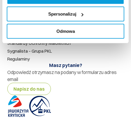
Szukaj na stronie
Nasze standardy
Spersonalizuj
Rodo
Polityka prywatności
Odmowa
Polityka jakości
Standardy Ochronny Małoletnich
Sygnalista – Grupa PKL
Regulaminy
Masz pytanie?
Odpowiedź otrzymasz na podany w formularzu adres
email
Napisz do nas