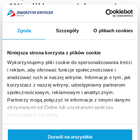
-30% zniżki na początek sezonu!
Promocja trwa
Gotowi na otwarcie sezonu zima 2024/25 na Jaworzynie
Zgoda
Szczegóły
O plikach cookies
Krynickiej? Wiecie, że WSZYSTKIE skipassy obowiązujące
na ten weekend są o 30% tańsze? Cena obowiązuję w
kasie i online....
Niniejsza strona korzysta z plików cookie
Czytaj więcej
Wykorzystujemy pliki cookie do spersonalizowania treści
i reklam, aby oferować funkcje społecznościowe i
analizować ruch w naszej witrynie. Informacje o tym, jak
korzystasz z naszej witryny, udostępniamy partnerom
społecznościowym, reklamowym i analitycznym.
Partnerzy mogą połączyć te informacje z innymi danymi
Szybki dostęp​
otrzymanymi od Ciebie lub uzyskanymi podczas
korzystania z ich usług.
Strona główna
Kamery live
Aktualności
Zezwól na wszystkie