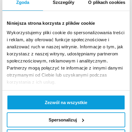
Zgoda
Szczegóły
O plikach cookies
Niniejsza strona korzysta z plików cookie
Wykorzystujemy pliki cookie do spersonalizowania treści
i reklam, aby oferować funkcje społecznościowe i
Szybki dostęp​
analizować ruch w naszej witrynie. Informacje o tym, jak
korzystasz z naszej witryny, udostępniamy partnerom
Strona główna
społecznościowym, reklamowym i analitycznym.
Kamery live
Partnerzy mogą połączyć te informacje z innymi danymi
Aktualności
otrzymanymi od Ciebie lub uzyskanymi podczas
Szukaj na stronie
korzystania z ich usług.
Nasze standardy
Rodo
Zezwól na wszystkie
Polityka prywatności
Polityka jakości
Spersonalizuj
Standardy Ochronny Małoletnich
Sygnalista – Grupa PKL