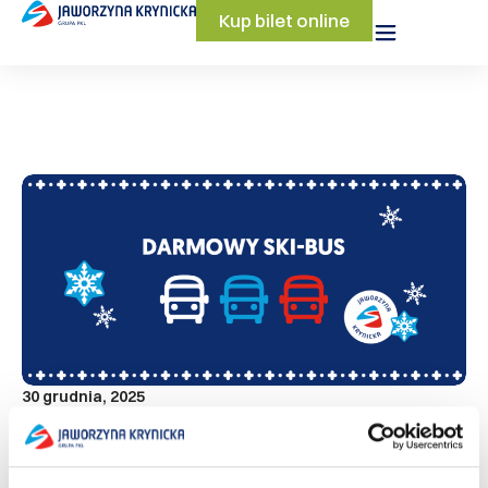
Kup bilet online
30 grudnia, 2025
Darmowy SkiBus
My zawieziemy – Wy szusujecie!
Czytaj więcej