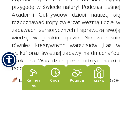
przygodę w świecie natury! Podczas Leśnej
Akademii Odkrywców dzieci nauczą się
rozpoznawać tropy zwierząt, wezmą udział w
zabawach sensorycznych i sprawdzą swoją
wiedzę w górskim quizie. Nie zabraknie
również kreatywnych warsztatów „Las w
słoiku” oraz świetnej zabawy na dmuchańcu.
Czeka na Was dzień pełen odkryć, nauki i
radości w wyjątkowej górskiej scenerii!
Leśna Indiańska Wioska
18.07 / 15.08
Kamery
Godz.
Pogoda
Mapa
live
Zapraszamy dzieci do niezwykłego świata
indiańskich przygód! W programie wspólne
budowanie tipi, indiańskie tańce oraz
strzelanie z łuku. Na małych odkrywców
czekają także kreatywne warsztaty –
malowanie kamieni i tworzenie kolorowych