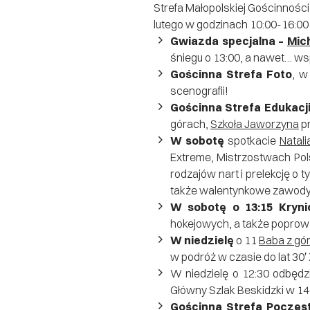
Strefa Małopolskiej Gościnnośc
lutego w godzinach 10:00-16:00
Gwiazda specjalna –
Mic
śniegu o 13:00, a nawet… ws
Gościnna Strefa Foto
, w
scenografii!
Gościnna Strefa Edukacj
górach,
Szkoła Jaworzyna
pr
W sobotę
spotkacie
Natali
Extreme, Mistrzostwach Pols
rodzajów nart i prelekcję o 
także walentynkowe zawody 
W sobotę o 13:15 Kryn
hokejowych, a także poprowa
W niedzielę
o 11
Baba z gó
w podróż w czasie do lat 30′
W niedzielę o 12:30 odbędz
Główny Szlak Beskidzki w 14
Gościnna Strefa Poczęs