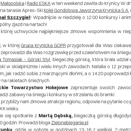
i
Małopolska
i
Radio ESKA
w ten weekend zawita do Krynicy W d
 na tarasie Apres-Ski
Kolej Gondolowa Jaworzyna Krynicka S.A.
hał Szczygieł
! Wpadnijcie w niedzielę o 12:00 konkursy i ani
pólny zjazd na nartach!
 której uchwycicie najpiękniejsze zimowe wspomnienia w niep
i
, w której
Grupa Krynicka GOPR
przygotowali dla Was ciekawe
zeprowadzi dla Was rozgrzewkę przed szaleństwem na śniegu 
a Tomasiak – Górski Styl
, biegaczkę górską, która brała udzia
ki w skialpinizmie i wielu innych zawodach. Natalia o 12 prz
tym, jak radzić sobie z marznącymi dłońmi, a o 14:20 poprowadzi
na rakietach śnieżnych
ickie Towarzystwo Hokejowe
zaprezentuje swoich zawod
dzi zabawy na śniegu i konkursy w strzelaniu do bramki
r
przybliży nam zimowe atrakcje regionu, odpowie na pytanie co 
 XX wieku.
ie się spotkanie z
Martą Dębską,
biegaczką górską długodys
0 godzin. Prowadzi bloga
Zielonebieganie.pl
tunku
, gdzie w sobotę w godzinach 13-16 z wielkiej, 2-met