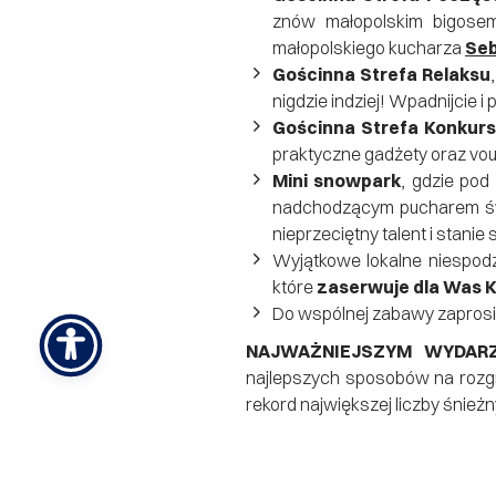
znów małopolskim bigosem
małopolskiego kucharza
Seb
Gościnna Strefa Relaksu
nigdzie indziej! Wpadnijcie i 
Gościnna Strefa Konkur
praktyczne gadżety oraz vo
Mini snowpark
, gdzie pod
nadchodzącym pucharem świ
nieprzeciętny talent i stani
Wyjątkowe lokalne niespodzi
które
zaserwuje dla Was K
Do wspólnej zabawy zapro
NAJWAŻNIEJSZYM WYDAR
najlepszych sposobów na rozgr
rekord największej liczby śnież
Ugośćcie się w Strefie Małop
Krynica-Zdrój
Centrum Kultury w
Projekt sfinansowano ze środk