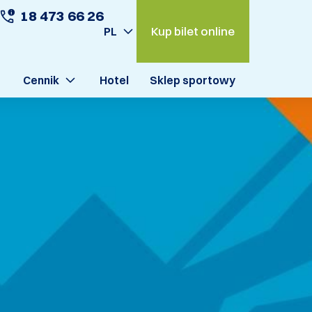
18 473 66 26
Kup bilet online
PL
Cennik
Hotel
Sklep sportowy