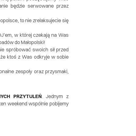
Danie będzie serwowane przez
opolsce, to nie zrelaksujecie się
 DJ’em, w której czekają na Was
padów do Małopolski!
nie spróbować swoich sił przed
że ktoś z Was odkryje w sobie
ionalne zespoły oraz przysmaki,
NYCH PRZYTULEŃ
. Jednym z
 ten weekend wspólnie pobijemy
!
olsce