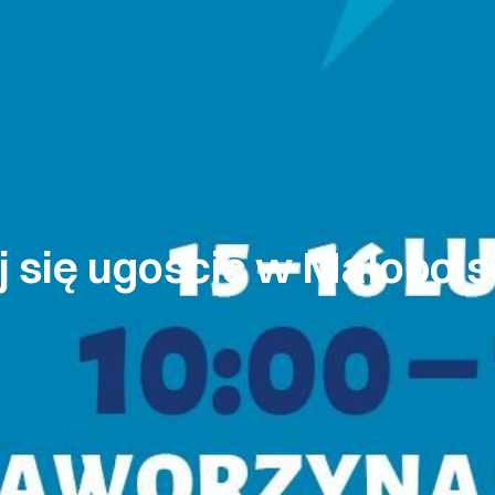
j się ugościć w Małopols