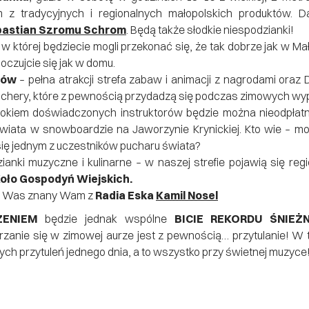
 z tradycyjnych i regionalnych małopolskich produktów. 
astian Szromu Schrom
. Będą także słodkie niespodzianki!
, w której będziecie mogli przekonać się, że tak dobrze jak w Mał
poczujcie się jak w domu.
sów
– pełna atrakcji strefa zabaw i animacji z nagrodami oraz
uchery, które z pewnością przydadzą się podczas zimowych wy
 okiem doświadczonych instruktorów będzie można nieodpłat
ata w snowboardzie na Jaworzynie Krynickiej. Kto wie – mo
e się jednym z uczestników pucharu świata?
anki muzyczne i kulinarne – w naszej strefie pojawią się reg
oło Gospodyń Wiejskich.
si Was znany Wam z
Radia Eska
Kamil Nosel
ZENIEM
będzie jednak wspólne
BICIE REKORDU ŚNIEŻ
zanie się w zimowej aurze jest z pewnością… przytulanie! W
nych przytuleń jednego dnia, a to wszystko przy świetnej muzyce
olskiej Gościnności i dajcie się ugościć w zimowej Małop
 Krynicy-Zdroju
ów Województwa Małopolskiego.