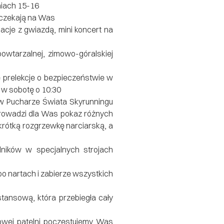
niach 15-16
czekają na Was
macje z gwiazdą, mini koncert na
owtarzalnej, zimowo-góralskiej
 prelekcje o bezpieczeństwie w
w sobotę o 10:30
ł w Pucharze Świata Skyrunningu
eprowadzi dla Was pokaz różnych
 krótką rozgrzewkę narciarską, a
ników w specjalnych strojach
po nartach i zabierze wszystkich
tansową, która przebiegła cały
rowej patelni poczęstujemy Was