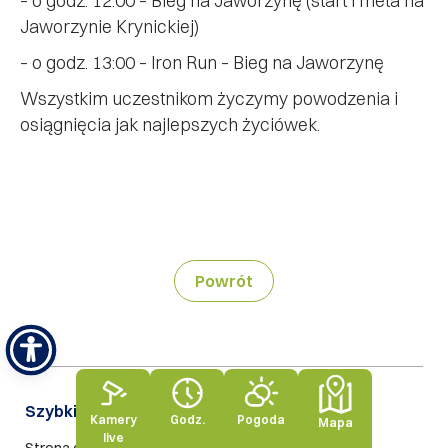
– o godz. 12:00 – Bieg na Jaworzynę (start i meta na
Jaworzynie Krynickiej)
– o godz. 13:00 – Iron Run – Bieg na Jaworzynę
Wszystkim uczestnikom życzymy powodzenia i
osiągnięcia jak najlepszych życiówek.
Powrót
Szybki dostęp​
Kamery
Godz.
Pogoda
Mapa
live
Strona główna