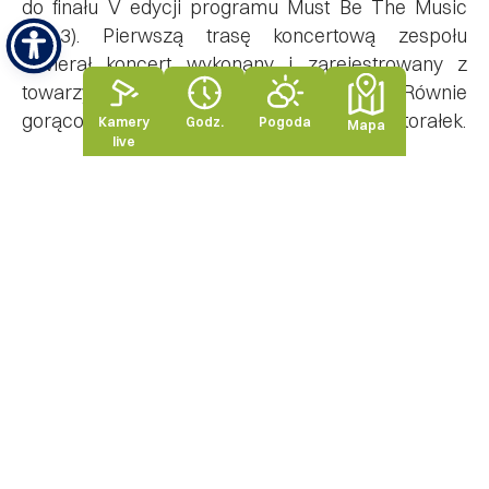
do finału V edycji programu Must Be The Music
(2013). Pierwszą trasę koncertową zespołu
otwierał koncert wykonany i zarejestrowany z
towarzyszeniem orkiestry symfonicznej. Równie
gorąco przyjęty zostaje program kolęd i pastorałek.
Kamery
Godz.
Pogoda
Mapa
live