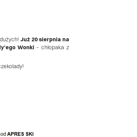
 dużych!
Już 20 sierpnia na
ly’ego Wonki
– chłopaka z
czekolady!