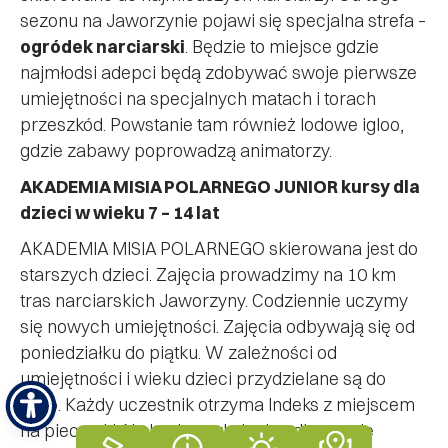
sezonu na Jaworzynie pojawi się specjalna strefa –
ogródek narciarski
. Będzie to miejsce gdzie
najmłodsi adepci będą zdobywać swoje pierwsze
umiejętności na specjalnych matach i torach
przeszkód. Powstanie tam również lodowe igloo,
gdzie zabawy poprowadzą animatorzy.
AKADEMIA MISIA POLARNEGO JUNIOR kursy dla
dzieci w wieku 7 – 14 lat
AKADEMIA MISIA POLARNEGO skierowana jest do
starszych dzieci. Zajęcia prowadzimy na 10 km
tras narciarskich Jaworzyny. Codziennie uczymy
się nowych umiejętności. Zajęcia odbywają się od
poniedziałku do piątku. W zależności od
umiejętności i wieku dzieci przydzielane są do
grup. Każdy uczestnik otrzyma Indeks z miejscem
na pieczątki. Na koniec szkolenia odbywa się