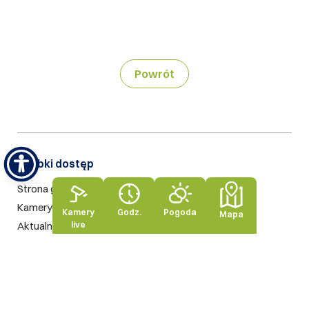
Powrót
Szybki dostęp​
Strona główna
Kamery live
Kamery
Godz.
Pogoda
Mapa
live
Aktualności
Szukaj na stronie
Nasze standardy
Rodo
Polityka prywatności