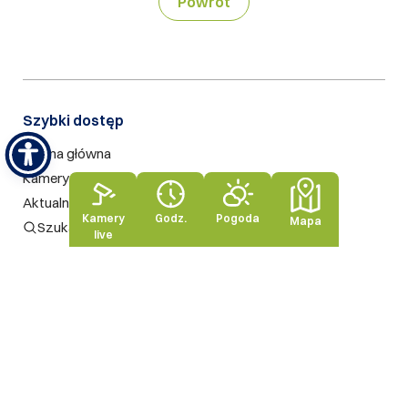
Powrót
Szybki dostęp​
Strona główna
Kamery live
Aktualności
Kamery
Godz.
Pogoda
Mapa
Szukaj na stronie
live
Nasze standardy
Rodo
Polityka prywatności
Polityka jakości
Standardy Ochronny Małoletnich
Sygnalista – Grupa PKL
Regulaminy