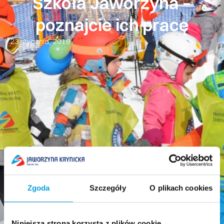
Szkoła Jaworzyna –
poznajcie ich pracę
23 stycznia, 2018
Zgoda
Szczegóły
O plikach cookies
Niniejsza strona korzysta z plików cookie