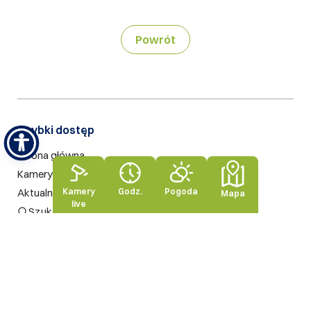
Powrót
Szybki dostęp​
Strona główna
Kamery live
Kamery
Godz.
Pogoda
Aktualności
Mapa
live
Szukaj na stronie
Nasze standardy
Rodo
Polityka prywatności
Polityka jakości