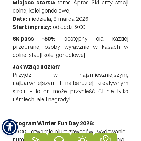
Miejsce startu:
taras Apres Ski przy stacji
dolnej kolei gondolowej
Data:
niedziela, 8 marca 2026
Start imprezy:
od godz. 9:00
Skipass -50%
dostępny dla każdej
przebranej osoby wyłącznie w kasach w
dolnej stacji kolei gondolowej
Jak wziąć udział?
Przyjdź w najśmieszniejszym,
najbarwniejszym i najbardziej kreatywnym
stroju – to on może przynieść Ci nie tylko
uśmiech, ale i nagrody!
Program Winter Fun Day 2026:
09:00 – otwarcie biura zawodów i wydawanie
numerów startowych (taras Apres Ski, stacja