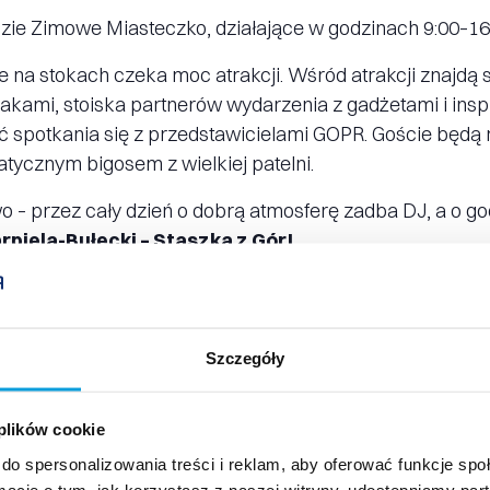
e Zimowe Miasteczko, działające w godzinach 9:00–16:00
na stokach czeka moc atrakcji. Wśród atrakcji znajdą si
leżakami, stoiska partnerów wydarzenia z gadżetami i in
 spotkania się z przedstawicielami GOPR. Goście będą 
tycznym bigosem z wielkiej patelni.
 – przez cały dzień o dobrą atmosferę zadba DJ, a o go
piela-Bułecki – Staszka z Gór!
Szczegóły
 plików cookie
do spersonalizowania treści i reklam, aby oferować funkcje sp
ormacje o tym, jak korzystasz z naszej witryny, udostępniamy p