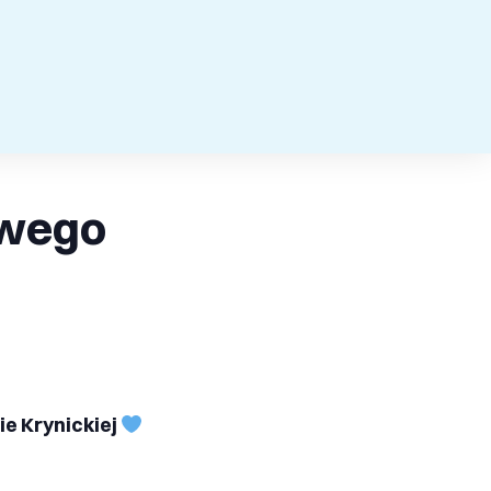
owego
e Krynickiej