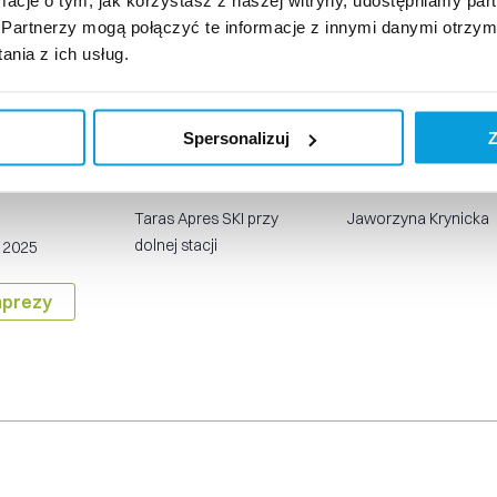
Partnerzy mogą połączyć te informacje z innymi danymi otrzym
 Sekretarza Stanu w Ministerstwie Sportu i Turystyki I
nia z ich usług.
mółki. Organizatorami wydarzenia jest Polska Organiz
sądecki, Polskie Koleje Liniowe oraz Jaworzyna Krynic
Spersonalizuj
Z
ÓŁY
MIEJSCE
ORGANIZATOR
Taras Apres SKI przy
Jaworzyna Krynicka
dolnej stacji
, 2025
mprezy