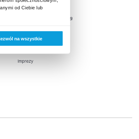
anymi od Ciebie lub
reneusza Rasia i Marszałka
acja Turystyczna, Małopolska
ka.
ezwól na wszystkie
KATEOGRIA
Imprezy