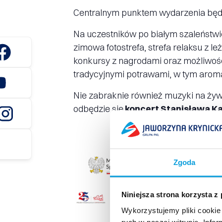
Centralnym punktem wydarzenia będzi
Na uczestników po białym szaleństwie 
zimowa fotostrefa, strefa relaksu z 
konkursy z nagrodami oraz możliwość
tradycyjnymi potrawami, w tym aroma
Nie zabraknie również muzyki na żywo
odbędzie się
koncert Stanisława Kar
Zgoda
Niniejsza strona korzysta z
Wykorzystujemy pliki cookie 
ruch w naszej witrynie. Inf