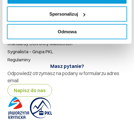
Szukaj na stronie
Nasze standardy
Spersonalizuj
Rodo
Polityka prywatności
Odmowa
Polityka jakości
Standardy Ochronny Małoletnich
Sygnalista – Grupa PKL
Regulaminy
Masz pytanie?
Odpowiedź otrzymasz na podany w formularzu adres
email
Napisz do nas