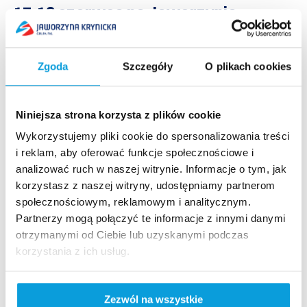
17-19 czerwca na Jaworzynie –
sporo atrakcji
W dniach od 17-19 czerwca 2022 r. na wszystkie
dzieciaki czeka doskonała rozrywka i liczne atrakcje na
Zgoda
Szczegóły
O plikach cookies
szczycie Jaworzyny. Będą pokazy gigantycznych baniek,
tańce z...
Niniejsza strona korzysta z plików cookie
Czytaj więcej
Wykorzystujemy pliki cookie do spersonalizowania treści
i reklam, aby oferować funkcje społecznościowe i
analizować ruch w naszej witrynie. Informacje o tym, jak
korzystasz z naszej witryny, udostępniamy partnerom
społecznościowym, reklamowym i analitycznym.
Partnerzy mogą połączyć te informacje z innymi danymi
Szybki dostęp​
otrzymanymi od Ciebie lub uzyskanymi podczas
korzystania z ich usług.
Strona główna
Kamery live
Aktualności
Zezwól na wszystkie