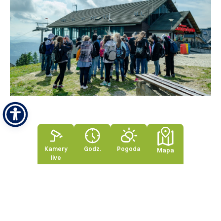
Kamery
Godz.
Pogoda
Mapa
live
Powrót