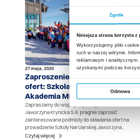
Zgoda
Niniejsza strona korzysta z
Wykorzystujemy pliki cookie 
ruch w naszej witrynie. Inf
reklamowym i analitycznym. 
uzyskanymi podczas korzysta
27 maja, 2020
Zaproszenie do składania
ofert: Szkoła Narciarska,
Odmowa
Akademia Misia Polarnego
Zapraszamy do współpacy. Kolej Gondolowa
Jaworzyna Krynicka S.A. pragnie zaprosić
zainteresowane podmioty do składania ofert na
prowadzenie Szkoły Narciarskiej Jaworzyna...
Czytaj więcej