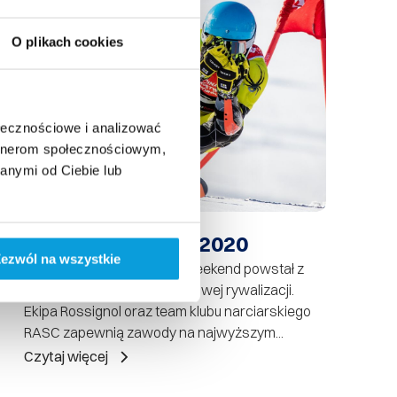
O plikach cookies
ołecznościowe i analizować
artnerom społecznościowym,
anymi od Ciebie lub
20 lutego, 2020
Racing Weekend 2020
ezwól na wszystkie
28-29.02.2020 r. - Racing Weekend powstał z
pasji do narciarstwa i sportowej rywalizacji.
Ekipa Rossignol oraz team klubu narciarskiego
RASC zapewnią zawody na najwyższym...
Czytaj więcej