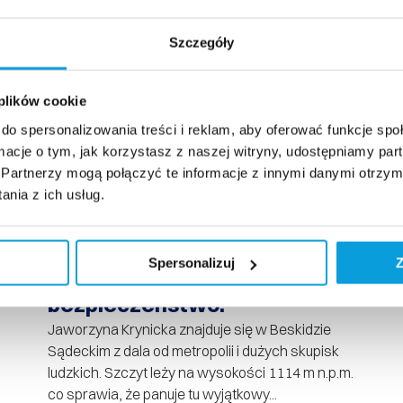
Szczegóły
 plików cookie
do spersonalizowania treści i reklam, aby oferować funkcje sp
ormacje o tym, jak korzystasz z naszej witryny, udostępniamy p
Partnerzy mogą połączyć te informacje z innymi danymi otrzym
nia z ich usług.
20 maja, 2020
Kolej gondolowa jest czynna.
Przeczytajcie jak będziemy
Spersonalizuj
Z
dbać o Wasze
bezpieczeństwo.
Jaworzyna Krynicka znajduje się w Beskidzie
Sądeckim z dala od metropolii i dużych skupisk
ludzkich. Szczyt leży na wysokości 1114 m n.p.m.
co sprawia, że panuje tu wyjątkowy...