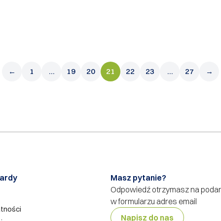
←
1
…
19
20
21
22
23
…
27
→
ardy
Masz pytanie?
Odpowiedź otrzymasz na poda
w formularzu adres email
atności
Napisz do nas