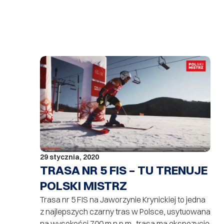
29 stycznia, 2020
TRASA NR 5 FIS – TU TRENUJE
POLSKI MISTRZ
Trasa nr 5 FIS na Jaworzynie Krynickiej to jedna
z najlepszych czarny tras w Polsce, usytuowana
na wysokości 700 m n.p.m.. trasa ma ekspozycję